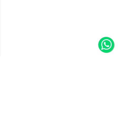
CF SOM Automotivo
Especialistas em som automotivo, centrais multimídia,
instalação profissional e acessórios de alta qualidade.