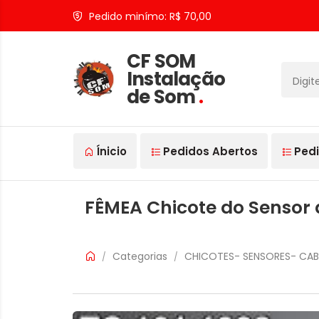
Pedido minímo: R$ 70,00
CF SOM
Instalação
de Som
.
Ínicio
Pedidos Abertos
Pedi
FÊMEA Chicote do Sensor
Categorias
CHICOTES- SENSORES- CA
/
/