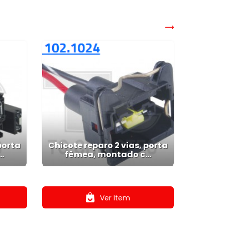
porta
Chicote reparo 2 vias, porta
.
fêmea, montado c...
.
Ver Item