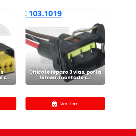
s,
Chicote reparo 3 vias, porta
c...
fêmea, montado c...
.
Ver Item