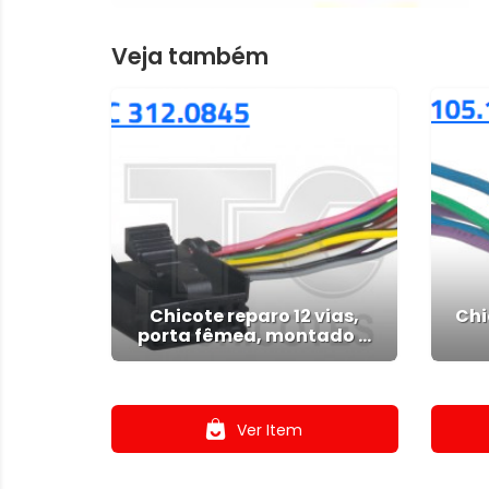
Veja também
Chicote reparo 12 vias,
Chi
porta fêmea, montado ...
.
Ver Item