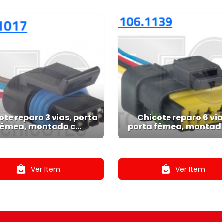
ote reparo 3 vias, porta
Chicote reparo 6 via
fêmea, montado c...
porta fêmea, montado 
.
.
Ver Item
Ver Item