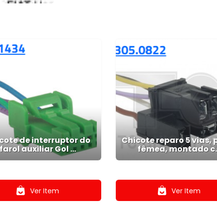
cote de interruptor do
Chicote reparo 5 vias, 
farol auxiliar Gol ...
fêmea, montado c..
.
.
Ver Item
Ver Item