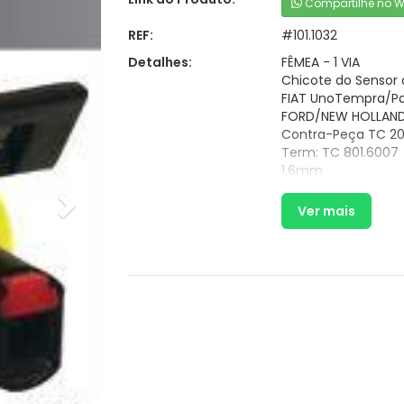
Compartilhe no 
REF:
#101.1032
Detalhes:
FÊMEA - 1 VIA
Chicote do Sensor 
FIAT UnoTempra/Pa
FORD/NEW HOLLAND/
Contra-Peça TC 20
Term: TC 801.6007
1.6mm
Ver mais