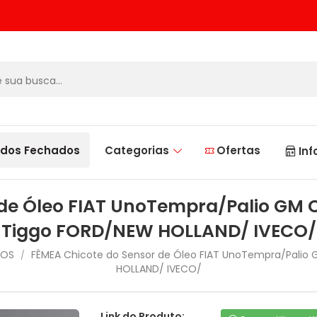
dos Fechados
Categorias
Ofertas
Inf
 de Óleo FIAT UnoTempra/Palio GM 
Tiggo FORD/NEW HOLLAND/ IVECO/
BOS
FÊMEA Chicote do Sensor de Óleo FIAT UnoTempra/Palio
/
HOLLAND/ IVECO/
Link do Produto: