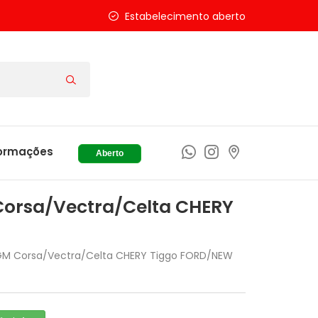
Estabelecimento aberto
ormações
Aberto
Corsa/Vectra/Celta CHERY
 GM Corsa/Vectra/Celta CHERY Tiggo FORD/NEW