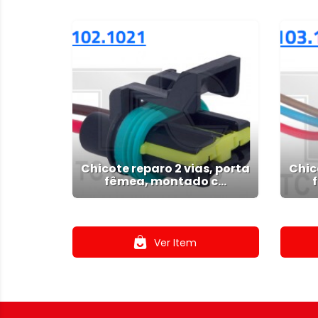
Chicote reparo 2 vias, porta
Chic
fêmea, montado c...
.
Ver Item