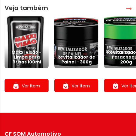
Veja também
Maxxi Visão -
Revitalizado
Limpa para
Revitalizador de
Parachoq
Brisas 100ml
Painel - 300g
200g
.
.
.
Ver Item
Ver Item
Ver It
CF SOM Automotivo