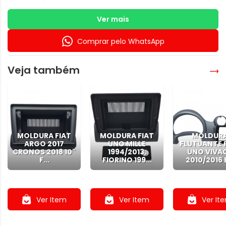
moldura para multimídia Fiat Linea em Sorocaba e tenha
mais tecnologia, conforto e valorização do seu automóvel.
Ver mais
Comprar pelo WhatsApp
Veja também
MOLDURA FIAT
MOLDURA FIAT
MOLDUR
ARGO 2017
UNO MILLE
FLUTUANTE 
CRONOS 2018 10"
1994/2013,
UNO VIVA
F...
FIORINO 199...
2010/2016 E
.
.
.
Ver Item
Ver Item
Ver It