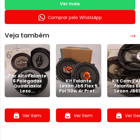
- Potência Musical (Watts): 260w
Ver mais
- Impedância: 4 Ohms
- Resposta de Rrequência: 100 Hz~5 KHz
Comprar pelo WhatsApp
- Cone PPI
- Borda de Borracha Surround
- Diâmetro: 6,5"
Veja também
- Carcaça Injetada
- SPL: (1W / 1m): 89 dB
Tweeter
- Impedância: 4 Ohms
Par Alto Falante
- Frequência: 3.5 KHz~22 KHz
6 Polegadas
Kit Falante
Kit Com 2 A
- Diafragma Mylar
Quadriaxial
Leson Jb5 Flex 5
falantes 6
- Montagem Sobreposta
Leso...
Pol 110w 4r Pret...
Leson JB69 
- Imã Neodímio
.
.
.
Ver Item
Ver Item
Ver It