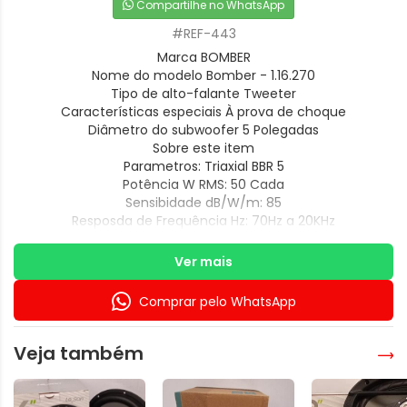
Compartilhe no WhatsApp
#REF-443
Marca BOMBER
Nome do modelo Bomber - 1.16.270
Tipo de alto-falante Tweeter
Características especiais À prova de choque
Diâmetro do subwoofer 5 Polegadas
Sobre este item
Parametros: Triaxial BBR 5
Potência W RMS: 50 Cada
Sensibidade dB/W/m: 85
Resposda de Frequência Hz: 70Hz a 20KHz
Ver mais
Comprar pelo WhatsApp
Veja também