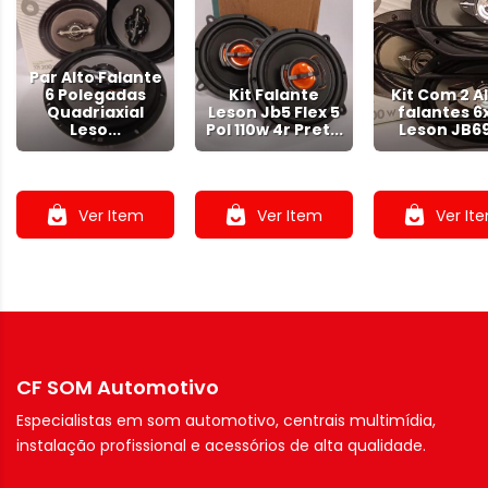
Par Alto Falante
6 Polegadas
Kit Falante
Kit Com 2 A
Quadriaxial
Leson Jb5 Flex 5
falantes 6
Leso...
Pol 110w 4r Pret...
Leson JB69 
.
.
.
Ver Item
Ver Item
Ver It
CF SOM Automotivo
Especialistas em som automotivo, centrais multimídia,
instalação profissional e acessórios de alta qualidade.