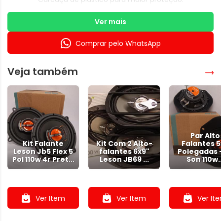
Dimensões: 6" X 16.5" X 6".
Com profundidade de 58mm.
Ver mais
A CF Som recomenda que a instalação seja feita por
profissional especializado e não se responsabiliza pelo mau
Comprar pelo WhatsApp
uso do produto.
Garantia:
Veja também
90 Dias
Par Alto
Kit Falante
Kit Com 2 Alto-
Falantes 5
Leson Jb5 Flex 5
falantes 6x9"
Polegadas -
Pol 110w 4r Pret...
Leson JB69 ...
Son 110w..
.
.
.
Ver Item
Ver Item
Ver It